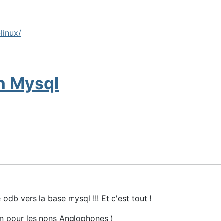
linux/
n Mysql
 odb vers la base mysql !!! Et c'est tout !
an pour les nons Anglophones )