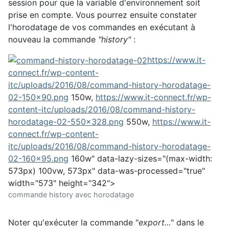
session pour que la variable d'environnement soit
prise en compte. Vous pourrez ensuite constater
l'horodatage de vos commandes en exécutant à
nouveau la commande
"history"
:
https://www.it-
connect.fr/wp-content-
itc/uploads/2016/08/command-history-horodatage-
02-150x90.png
150w,
https://www.it-connect.fr/wp-
content-itc/uploads/2016/08/command-history-
horodatage-02-550x328.png
550w,
https://www.it-
connect.fr/wp-content-
itc/uploads/2016/08/command-history-horodatage-
02-160x95.png
160w" data-lazy-sizes="(max-width:
573px) 100vw, 573px" data-was-processed="true"
width="573" height="342">
commande history avec horodatage
Noter qu'exécuter la commande "
export...
" dans le