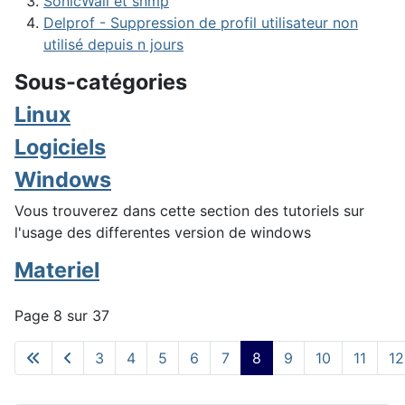
SonicWall et snmp
Delprof - Suppression de profil utilisateur non
utilisé depuis n jours
Sous-catégories
Linux
Logiciels
Windows
Vous trouverez dans cette section des tutoriels sur
l'usage des differentes version de windows
Materiel
Page 8 sur 37
3
4
5
6
7
8
9
10
11
12