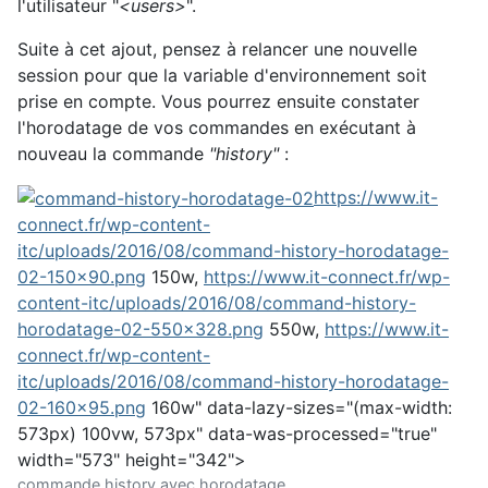
l'utilisateur "
<users>
".
Suite à cet ajout, pensez à relancer une nouvelle
session pour que la variable d'environnement soit
prise en compte. Vous pourrez ensuite constater
l'horodatage de vos commandes en exécutant à
nouveau la commande
"history"
:
https://www.it-
connect.fr/wp-content-
itc/uploads/2016/08/command-history-horodatage-
02-150x90.png
150w,
https://www.it-connect.fr/wp-
content-itc/uploads/2016/08/command-history-
horodatage-02-550x328.png
550w,
https://www.it-
connect.fr/wp-content-
itc/uploads/2016/08/command-history-horodatage-
02-160x95.png
160w" data-lazy-sizes="(max-width:
573px) 100vw, 573px" data-was-processed="true"
width="573" height="342">
commande history avec horodatage