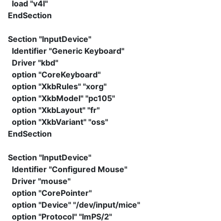
load "v4l"
EndSection
Section "InputDevice"
Identifier "Generic Keyboard"
Driver "kbd"
option "CoreKeyboard"
option "XkbRules" "xorg"
option "XkbModel" "pc105"
option "XkbLayout" "fr"
option "XkbVariant" "oss"
EndSection
Section "InputDevice"
Identifier "Configured Mouse"
Driver "mouse"
option "CorePointer"
option "Device" "/dev/input/mice"
option "Protocol" "ImPS/2"