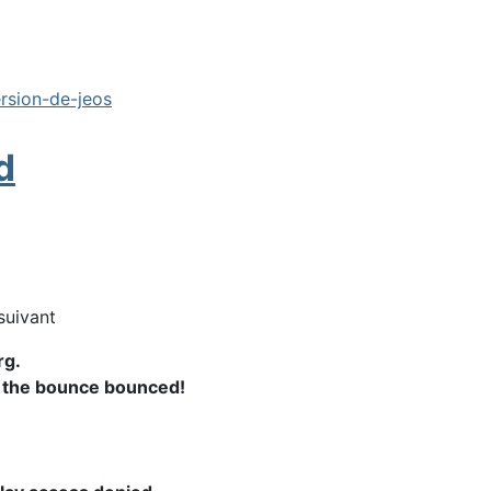
ersion-de-jeos
d
suivant
rg.
ut the bounce bounced!