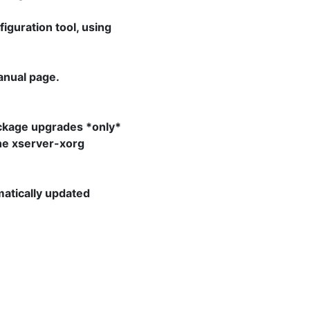
iguration tool, using
manual page.
ackage upgrades *only*
the xserver-xorg
omatically updated