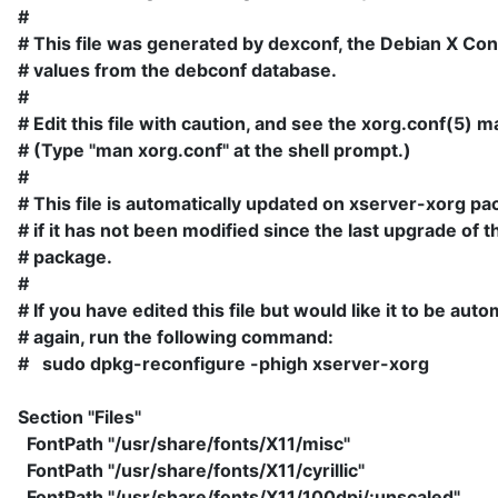
#
# This file was generated by dexconf, the Debian X Conf
# values from the debconf database.
#
# Edit this file with caution, and see the xorg.conf(5) 
# (Type "man xorg.conf" at the shell prompt.)
#
# This file is automatically updated on xserver-xorg p
# if it has not been modified since the last upgrade of 
# package.
#
# If you have edited this file but would like it to be aut
# again, run the following command:
# sudo dpkg-reconfigure -phigh xserver-xorg
Section "Files"
FontPath "/usr/share/fonts/X11/misc"
FontPath "/usr/share/fonts/X11/cyrillic"
FontPath "/usr/share/fonts/X11/100dpi/:unscaled"