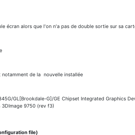
 écran alors que l'on n'a pas de double sortie sur sa cart
e
t notamment de la nouvelle installée
2845G/GL[Brookdale-G]/GE Chipset Integrated Graphics Dev
s 3DImage 9750 (rev f3)
figuration file)