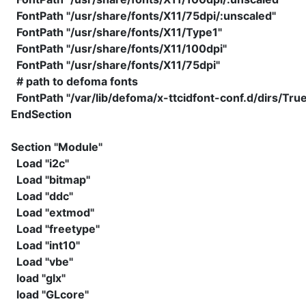
FontPath "/usr/share/fonts/X11/75dpi/:unscaled"
FontPath "/usr/share/fonts/X11/Type1"
FontPath "/usr/share/fonts/X11/100dpi"
FontPath "/usr/share/fonts/X11/75dpi"
# path to defoma fonts
FontPath "/var/lib/defoma/x-ttcidfont-conf.d/dirs/Tru
EndSection
Section "Module"
Load "i2c"
Load "bitmap"
Load "ddc"
Load "extmod"
Load "freetype"
Load "int10"
Load "vbe"
load "glx"
load "GLcore"