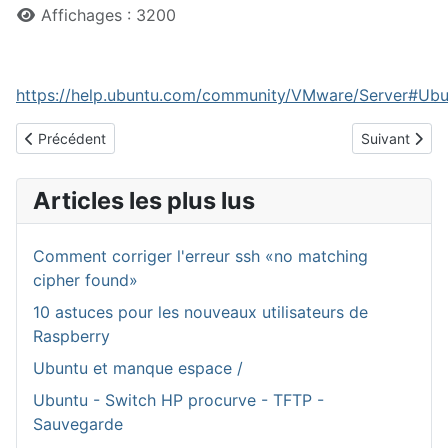
Affichages : 3200
https://help.ubuntu.com/community/VMware/Server#U
Article précédent : firefox 3.5 pour vmware
Article suiva
Précédent
Suivant
Articles les plus lus
Comment corriger l'erreur ssh «no matching
cipher found»
10 astuces pour les nouveaux utilisateurs de
Raspberry
Ubuntu et manque espace /
Ubuntu - Switch HP procurve - TFTP -
Sauvegarde