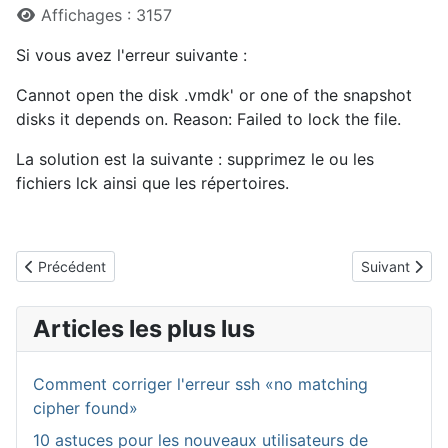
Affichages : 3157
Si vous avez l'erreur suivante :
Cannot open the disk .vmdk' or one of the snapshot
disks it depends on. Reason: Failed to lock the file.
La solution est la suivante : supprimez le ou les
fichiers lck ainsi que les répertoires.
Article précédent : problèmes usb avec vmware 2.0 et linux
Article suiva
Précédent
Suivant
Articles les plus lus
Comment corriger l'erreur ssh «no matching
cipher found»
10 astuces pour les nouveaux utilisateurs de