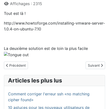
Affichages : 2315
Tout est là !
http://www.howtoforge.com/installing-vmware-server-
1.0.4-on-ubuntu-7.10
La deuxième solution est de loin la plus facile
Article précédent : molette souris et vmware
Article suiva
Précédent
Suivant
Articles les plus lus
Comment corriger l'erreur ssh «no matching
cipher found»
10 astuces pour les nouveaux utilisateurs de