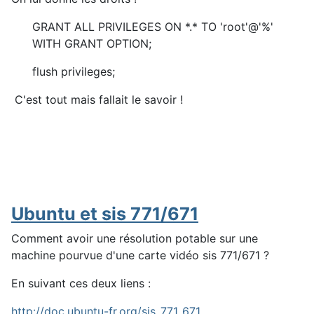
GRANT ALL PRIVILEGES ON *.* TO 'root'@'%'
WITH GRANT OPTION;
flush privileges;
C'est tout mais fallait le savoir !
Ubuntu et sis 771/671
Comment avoir une résolution potable sur une
machine pourvue d'une carte vidéo sis 771/671 ?
En suivant ces deux liens :
http://doc.ubuntu-fr.org/sis_771_671