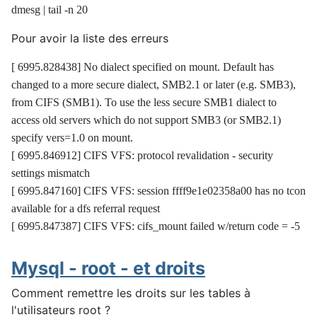
dmesg | tail -n 20
Pour avoir la liste des erreurs
[ 6995.828438] No dialect specified on mount. Default has
changed to a more secure dialect, SMB2.1 or later (e.g. SMB3),
from CIFS (SMB1). To use the less secure SMB1 dialect to
access old servers which do not support SMB3 (or SMB2.1)
specify vers=1.0 on mount.
[ 6995.846912] CIFS VFS: protocol revalidation - security
settings mismatch
[ 6995.847160] CIFS VFS: session ffff9e1e02358a00 has no tcon
available for a dfs referral request
[ 6995.847387] CIFS VFS: cifs_mount failed w/return code = -5
Mysql - root - et droits
Comment remettre les droits sur les tables à
l'utilisateurs root ?