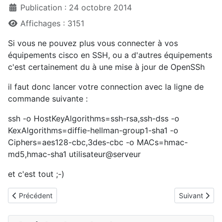
Publication : 24 octobre 2014
Affichages : 3151
Si vous ne pouvez plus vous connecter à vos
équipements cisco en SSH, ou a d'autres équipements
c'est certainement du à une mise à jour de OpenSSh
il faut donc lancer votre connection avec la ligne de
commande suivante :
ssh -o HostKeyAlgorithms=ssh-rsa,ssh-dss -o
KexAlgorithms=diffie-hellman-group1-sha1 -o
Ciphers=aes128-cbc,3des-cbc -o MACs=hmac-
md5,hmac-sha1 utilisateur@serveur
et c'est tout ;-)
Article précédent : Mes lignes de commandes indispensables
Article sui
Précédent
Suivant