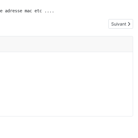
e adresse mac etc ....
Article suiva
Suivant