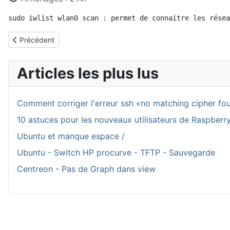
sudo iwlist wlan0 scan : permet de connaitre les résea
Article précédent : Lancer un scipt au démarrage du système
Précédent
Articles les plus lus
Comment corriger l'erreur ssh «no matching cipher fo
10 astuces pour les nouveaux utilisateurs de Raspberr
Ubuntu et manque espace /
Ubuntu - Switch HP procurve - TFTP - Sauvegarde
Centreon - Pas de Graph dans view