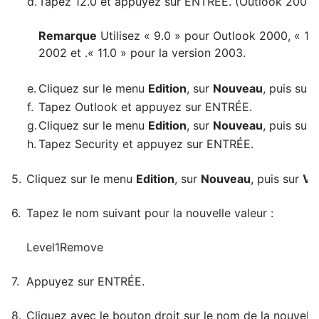
d.
Tapez 12.0 et appuyez sur ENTRÉE. (Outlook 2007)
Remarque
Utilisez « 9.0 » pour Outlook 2000, « 10
2002 et .« 11.0 » pour la version 2003.
e.
Cliquez sur le menu
Edition
, sur
Nouveau
, puis sur
f.
Tapez Outlook et appuyez sur ENTRÉE.
g.
Cliquez sur le menu
Edition
, sur
Nouveau
, puis sur
h.
Tapez Security et appuyez sur ENTRÉE.
5.
Cliquez sur le menu
Edition
, sur
Nouveau
, puis sur
Va
6.
Tapez le nom suivant pour la nouvelle valeur :
Level1Remove
7.
Appuyez sur ENTRÉE.
8.
Cliquez avec le bouton droit sur le nom de la nouvelle