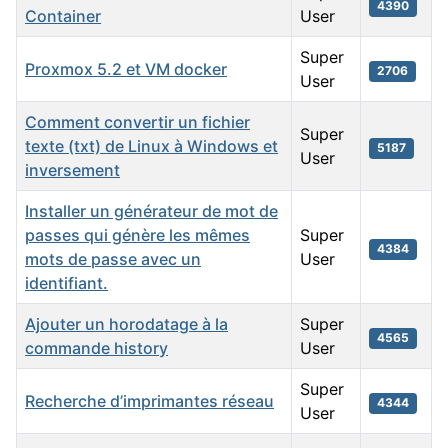
4390
Container
User
Super
Proxmox 5.2 et VM docker
2706
User
Comment convertir un fichier
Super
texte (txt) de Linux à Windows et
5187
User
inversement
Installer un générateur de mot de
passes qui génère les mêmes
Super
4384
mots de passe avec un
User
identifiant.
Ajouter un horodatage à la
Super
4565
commande history
User
Super
Recherche d’imprimantes réseau
4344
User