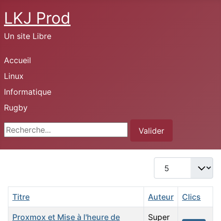
LKJ Prod
Un site Libre
Accueil
Linux
Informatique
Rugby
Rechercher
Valider
Afficher #
Titre
Auteur
Clics
Proxmox et Mise à l'heure de
Super