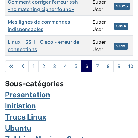
Comment corriger l'erreur ssh
Super
21625
«no matching cipher found»
User
Mes lignes de commandes
Super
3324
indispensables
User
Linux - SSH - Cisco - erreur de
Super
3149
connections
User
Liste des articles
1
2
3
4
5
6
7
8
9
10
Page 6 sur 23
Sous-catégories
Presentation
Initiation
Trucs Linux
Ubuntu